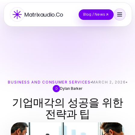
Matrixaudio.Co
Blog / News
BUSINESS AND CONSUMER SERVICES
MARCH 2, 2026
Dylan Barker
D
기업매각의 성공을 위한
전략과 팁